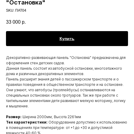
"Остановка"
SKU:
ПАТ04
33 000
р.
Купить
Декоративно-развивающая панель "Остановка" предназначена для
оформления стен детских садов.
Данная панель состоит из автобусной остановки, многоэтажного
дома и различных декоративных элементов.
Панель расширит знания детей о пассажирском транспорте и о
правилах поведения в общественном транспорте и на остановке.
Они узнают, что автобусы (троллейбусы) останавливаются на
специальных остановках около тротуаров. Так же при работе с
тактильными элементами дети развивают мелкую моторику, логику
и мышление.
Размер:
Ширина 2000мм; Высота 2261мм
Тех характеристики:
Оборудование допустимо к использованию
в помещениях при температуре: от +1 до +30 и допустимой
влажности 40-60 %