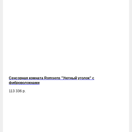
Сенсорная комната Romsens "Уютный уголок" c
фиброволокнами
113 336
р.