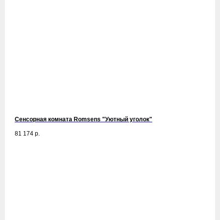
Сенсорная комната Romsens "Уютный уголок"
81 174
р.