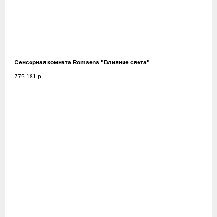
Сенсорная комната Romsens "Влияние света"
775 181
р.