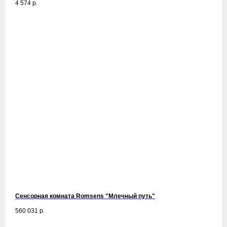
4 574
р.
Сенсорная комната Romsens "Млечный путь"
560 031
р.