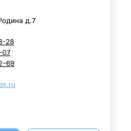
.Родина д.7
8-28
-07
2-69
x.ru