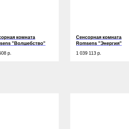
сорная комната
Сенсорная комната
sens "Волшебство"
Romsens "Энергия"
608
р.
1 039 113
р.