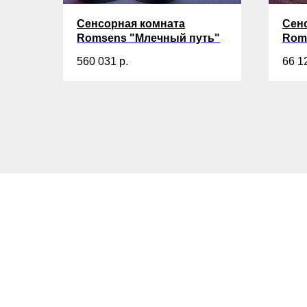
Сенсорная комната
Сен
Romsens "Млечный путь"
Rom
560 031
р.
66 1