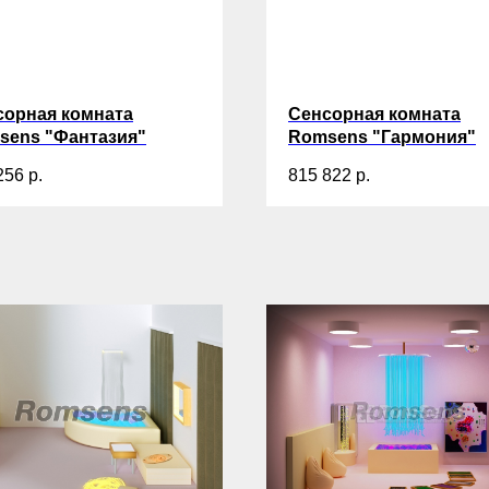
сорная комната
Сенсорная комната
sens "Фантазия"
Romsens "Гармония"
256
р.
815 822
р.