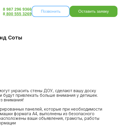
8 987 296 9366
Позвонить
Оставить заявку
8
800 555 3269
нд Соты
огут украсить стены ДОУ, сделают вашу доску
и будут привлекать больше внимания у детишек.
з внимания!
рированных панелей, которые при необходимости
рмашки формата А4, выполнены из безопасного
 расположены ваши объявления, грамоты, работы
формации