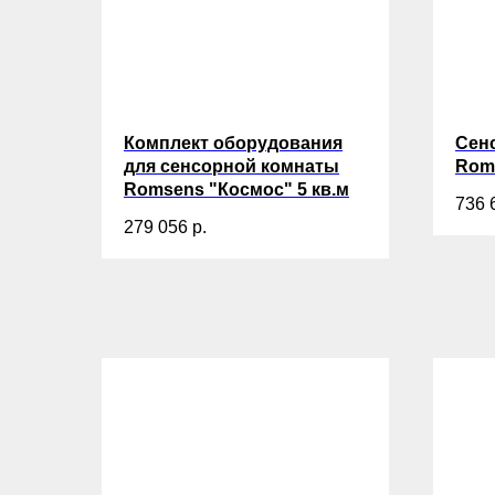
Комплект оборудования
Сен
для сенсорной комнаты
Rom
Romsens "Космос" 5 кв.м
736 
279 056
р.