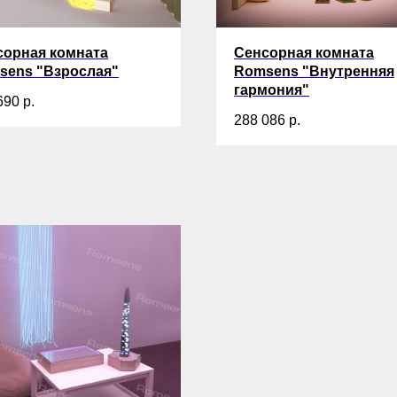
сорная комната
Сенсорная комната
sens "Взрослая"
Romsens "Внутренняя
гармония"
690
р.
288 086
р.