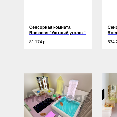
Сенсорная комната
Сен
Romsens "Уютный уголок"
Rom
81 174
р.
634 