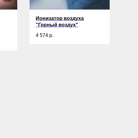
Ионизатор воздуха
"Горный воздух"
4 574
р.