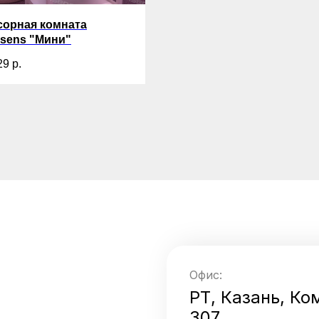
сорная комната
sens "Мини"
29
р.
Офис:
РТ, Казань, Ко
307