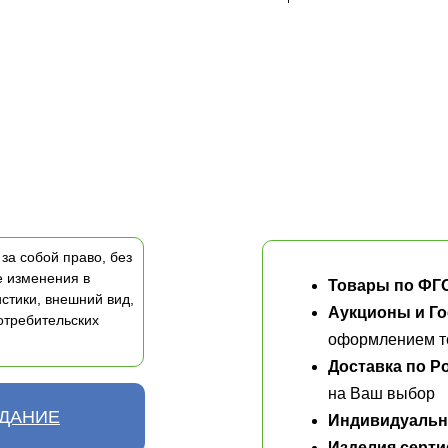
за собой право, без
е изменения в
Товары по ФГ
стики, внешний вид,
Аукционы и Го
отребительских
оформлением те
Доставка по Р
на Ваш выбор
АДАНИЕ
Индивидуальн
Изделия серт