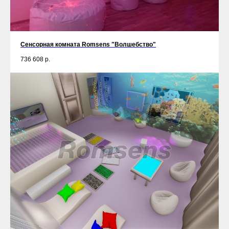
Сенсорная комната Romsens "Волшебство"
736 608
р.