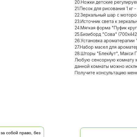
20.Ножки детские регулируемы
21.Песок для рисования 1 кг -
22.Зеркальный шар с мотором
23.Источник света к зеркаль
24.Мягкая форма "Пуфик круг
25.Бизиборд "Сова" (700х442м
26.Установка ароматерапии "
27.Набор масел для ароматер
28.Шторы "БлекАут", Макси П
Любую сенсорную комнату м
данной комнаты можно исклю
Получите консультацию мене
за собой право, без