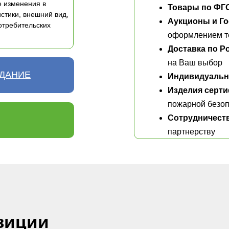
е изменения в
Товары по ФГ
стики, внешний вид,
Аукционы и Го
отребительских
оформлением те
Доставка по Р
на Ваш выбор
АДАНИЕ
Индивидуальн
Изделия серт
пожарной безоп
Сотрудничест
партнерству
зиции