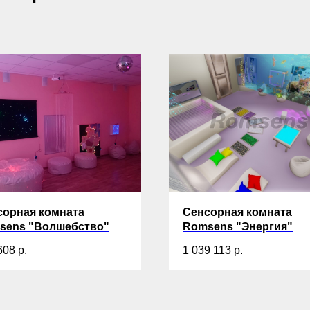
сорная комната
Сенсорная комната
sens "Волшебство"
Romsens "Энергия"
608
р.
1 039 113
р.