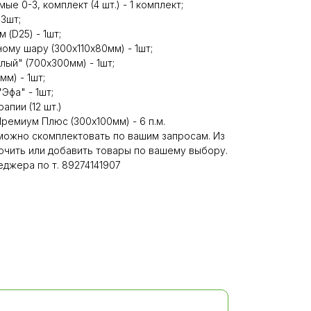
е 0-3, комплект (4 шт.) - 1 комплект;
 3шт;
 (D25) - 1шт;
ному шару (300х110х80мм) - 1шт;
лый" (700х300мм) - 1шт;
м) - 1шт;
Эфа" - 1шт;
апии (12 шт.)
ремиум Плюс (300х100мм) - 6 п.м.
ожно скомплектовать по вашим запросам. Из
чить или добавить товары по вашему выбору.
джера по т. 89274141907