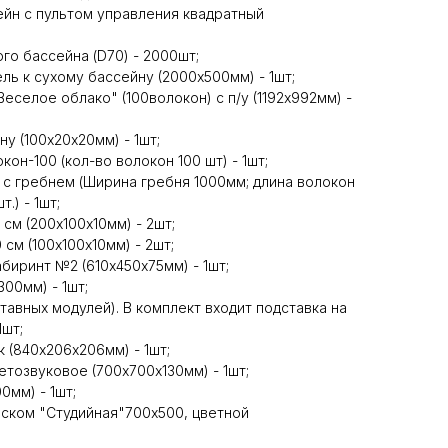
ейн с пультом управления квадратный
го бассейна (D70) - 2000шт;
ль к сухому бассейну (2000х500мм) - 1шт;
еселое облако" (100волокон) с п/у (1192х992мм) -
у (100х20х20мм) - 1шт;
кон-100 (кол-во волокон 100 шт) - 1шт;
 с гребнем (Ширина гребня 1000мм; длина волокон
.) - 1шт;
 см (200х100х10мм) - 2шт;
 см (100х100х10мм) - 2шт;
биринт №2 (610х450х75мм) - 1шт;
300мм) - 1шт;
ставных модулей). В комплект входит подставка на
1шт;
к (840х206х206мм) - 1шт;
етозвуковое (700х700х130мм) - 1шт;
0мм) - 1шт;
еском "Студийная"700х500, цветной