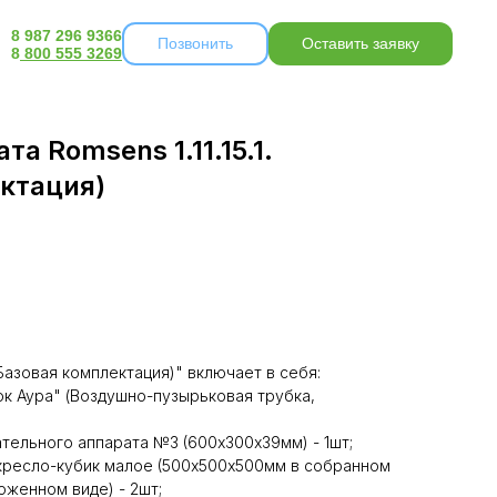
8 987 296 9366
Позвонить
Оставить заявку
8
800 555 3269
а Romsens 1.11.15.1.
ктация)
. (Базовая комплектация)" включает в себя:
ок Аура" (Воздушно-пузырьковая трубка,
ательного аппарата №3 (600х300х39мм) - 1шт;
кресло-кубик малое (500х500х500мм в собранном
оженном виде) - 2шт;