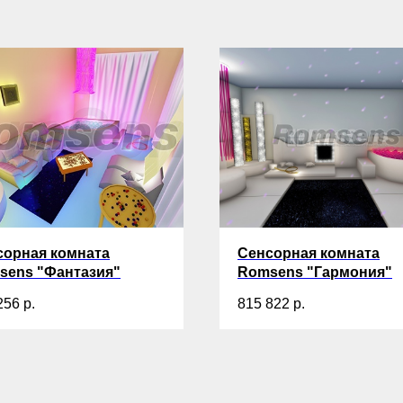
сорная комната
Сенсорная комната
sens "Фантазия"
Romsens "Гармония"
256
р.
815 822
р.