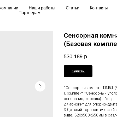
компании
Наши работы
Статьи
Контакты
Партнерам
Сенсорная комнат
(Базовая компле
530 189
р.
Купить
"Сенсорная комната 1.11.15.1
1.Комплект "Сенсорный угол
основание, зеркала) - 1шт;
2.Лабиринт для опорно-двиг
3.Детский терапевтический 
виде, 820х500х650мм в разл