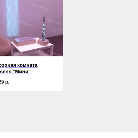
сорная комната
sens "Мини"
29
р.