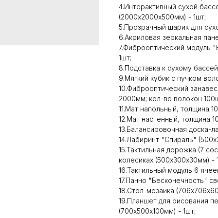
4.Интерактивный сухой басс
(2000х2000х500мм) - 1шт;
5.Прозрачный шарик для сухо
6.Акриловая зеркальная пане
7.Фиброоптический модуль "В
1шт;
8.Подставка к сухому бассейн
9.Мягкий кубик с пучком воло
10.Фиброоптический занавес
2000мм; кол-во волокон 100шт
11.Мат напольный, толщина 10
12.Мат настенный, толщина 10
13.Балансировочная доска-ла
14.Лабиринт "Спираль" (500х
15.Тактильная дорожка (7 со
колесиках (500х300х30мм) - 
16.Тактильный модуль 6 ячее
17.Панно "Бесконечность" св
18.Стол-мозаика (706х706х60
19.Планшет для рисования п
(700х500х100мм) - 1шт;