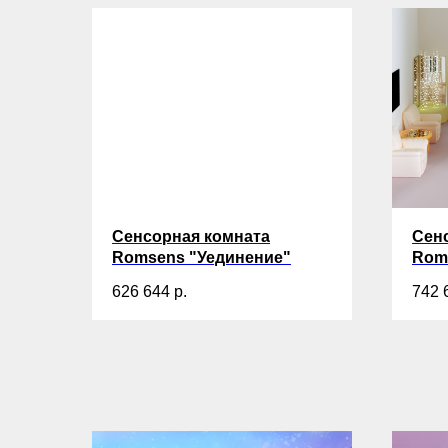
Сенсорная комната
Сен
Romsens "Уединение"
Rom
626 644
р.
742 