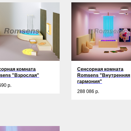
сорная комната
Сенсорная комната
sens "Взрослая"
Romsens "Внутренняя
гармония"
690
р.
288 086
р.