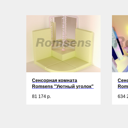
Сенсорная комната
Сен
Romsens "Уютный уголок"
Rom
81 174
р.
634 