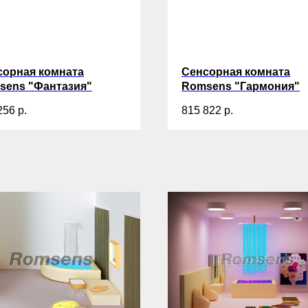
сорная комната
Сенсорная комната
sens "Фантазия"
Romsens "Гармония"
256
р.
815 822
р.