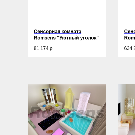
Сенсорная комната
Сен
Romsens "Уютный уголок"
Rom
81 174
р.
634 