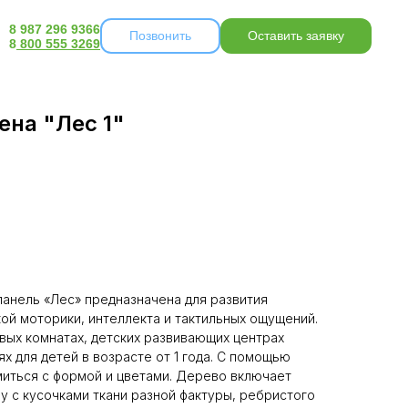
8 987 296 9366
Позвонить
Оставить заявку
8
800 555 3269
ена "Лес 1"
анель «Лес» предназначена для развития
ой моторики, интеллекта и тактильных ощущений.
вых комнатах, детских развивающих центрах
х для детей в возрасте от 1 года. С помощью
миться с формой и цветами. Дерево включает
у с кусочками ткани разной фактуры, ребристого