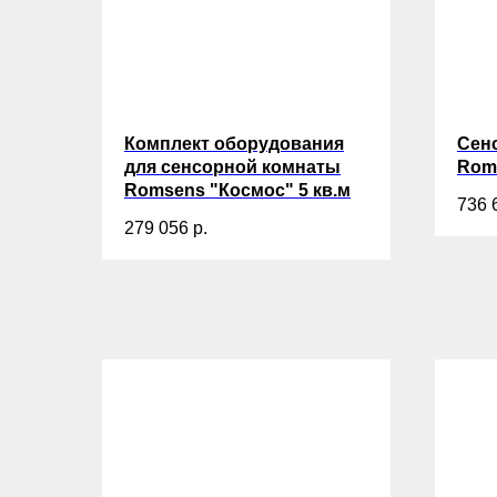
Комплект оборудования
Сен
для сенсорной комнаты
Rom
Romsens "Космос" 5 кв.м
736 
279 056
р.