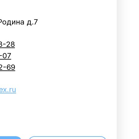
.Родина д.7
8-28
-07
2-69
x.ru