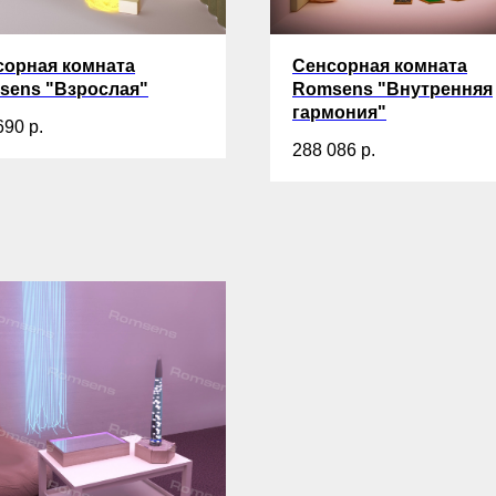
сорная комната
Сенсорная комната
sens "Взрослая"
Romsens "Внутренняя
гармония"
690
р.
288 086
р.