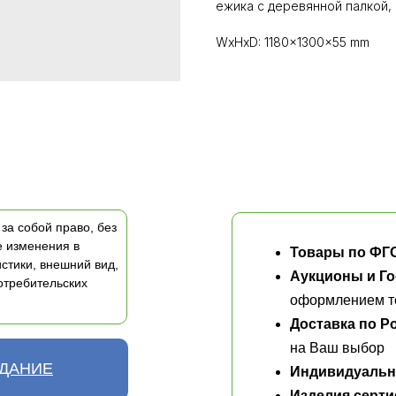
ежика с деревянной палкой,
WxHxD: 1180x1300x55 mm
за собой право, без
е изменения в
Товары по ФГ
стики, внешний вид,
Аукционы и Го
отребительских
оформлением те
Доставка по Р
на Ваш выбор
АДАНИЕ
Индивидуальн
Изделия серт