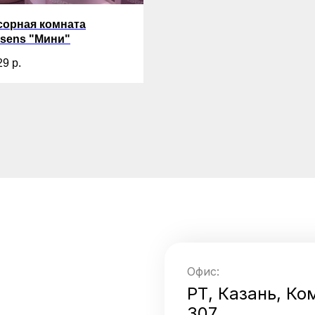
сорная комната
sens "Мини"
29
р.
Офис:
РТ, Казань, Ко
307