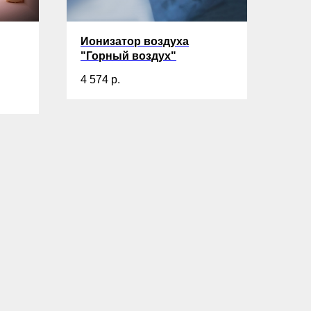
Ионизатор воздуха
"Горный воздух"
4 574
р.