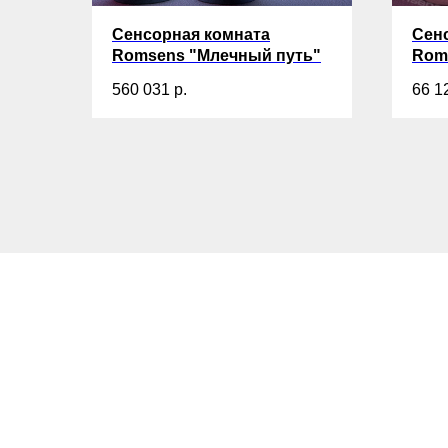
Сенсорная комната
Сен
Romsens "Млечный путь"
Rom
560 031
р.
66 1