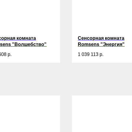
сорная комната
Сенсорная комната
sens "Волшебство"
Romsens "Энергия"
608
р.
1 039 113
р.