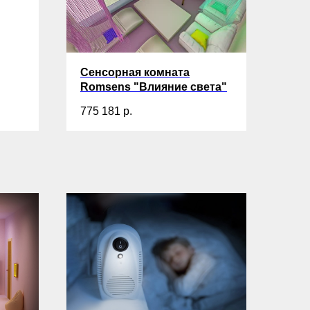
Сенсорная комната
Romsens "Влияние света"
775 181
р.