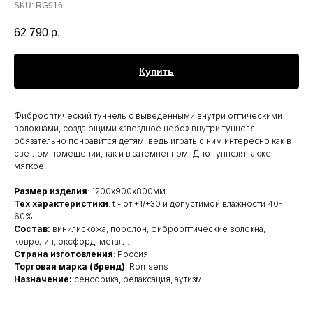
SKU:
RG916
62 790
р.
Купить
Фиброоптический туннель с выведенными внутри оптическими
волокнами, создающими «звездное небо» внутри туннеля
обязательно понравится детям, ведь играть с ним интересно как в
светлом помещении, так и в затемненном. Дно туннеля также
мягкое.
Размер изделия
: 1200х900х800мм
Тех характеристики
: t - от +1/+30 и допустимой влажности 40-
60%
Состав:
винилискожа, поролон, фиброоптические волокна,
ковролин, оксфорд, металл.
Страна изготовления
: Россия
Торговая марка (бренд)
: Romsens
Назначение:
сенсорика, релаксация, аутизм