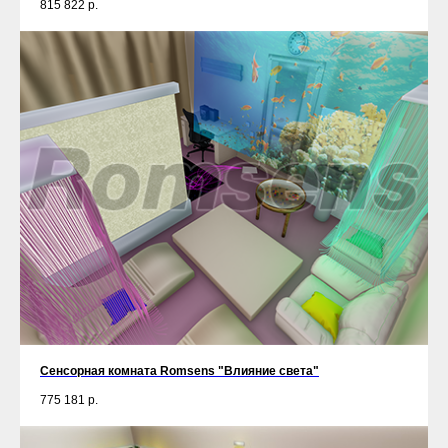
815 822
р.
Сенсорная комната Romsens "Влияние света"
775 181
р.