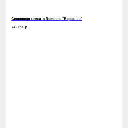
Сенсорная комната Romsens "Взрослая"
742 690
р.