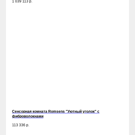
1 039 113
р.
Сенсорная комната Romsens "Уютный уголок" c
фиброволокнами
113 336
р.