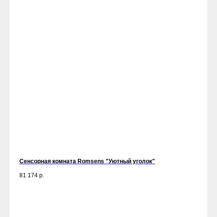
Сенсорная комната Romsens "Уютный уголок"
81 174
р.