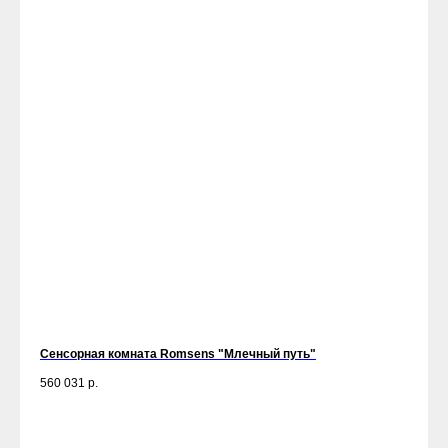
Сенсорная комната Romsens "Млечный путь"
560 031
р.