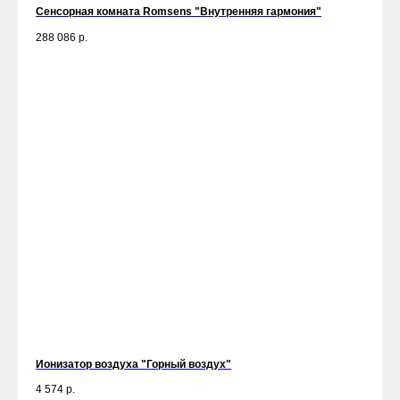
Сенсорная комната Romsens "Внутренняя гармония"
288 086
р.
Ионизатор воздуха "Горный воздух"
4 574
р.