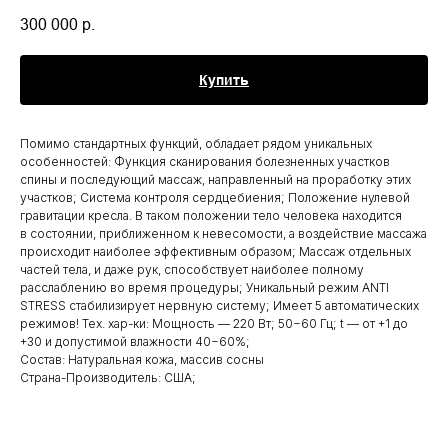
300 000
р.
Купить
Помимо стандартных функций, обладает рядом уникальных
особенностей: Функция сканирования болезненных участков
спины и последующий массаж, направленный на проработку этих
участков; Система контроля сердцебиения; Положение нулевой
гравитации кресла. В таком положении тело человека находится
в состоянии, приближенном к невесомости, а воздействие массажа
происходит наиболее эффективным образом; Массаж отдельных
частей тела, и даже рук, способствует наиболее полному
расслаблению во время процедуры; Уникальный режим ANTI
STRESS стабилизирует нервную систему; Имеет 5 автоматических
режимов! Тех. хар-ки: Мощность — 220 Вт; 50−60 Гц; t — от +1 до
+30 и допустимой влажности 40−60%;
Состав: Натуральная кожа, массив сосны
Страна-Производитель: США;