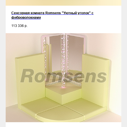
Сенсорная комната Romsens "Уютный уголок" c
фиброволокнами
113 336
р.