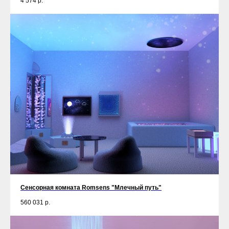
4 574
р.
Сенсорная комната Romsens "Млечный путь"
560 031
р.