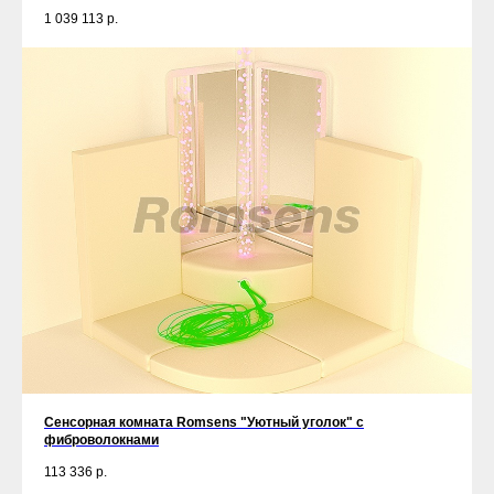
1 039 113
р.
Сенсорная комната Romsens "Уютный уголок" c
фиброволокнами
113 336
р.