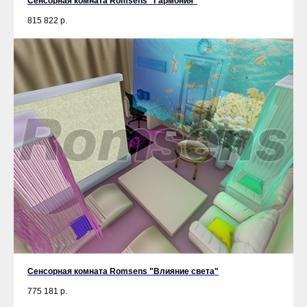
Сенсорная комната Romsens "Гармония"
815 822
р.
Сенсорная комната Romsens "Влияние света"
775 181
р.