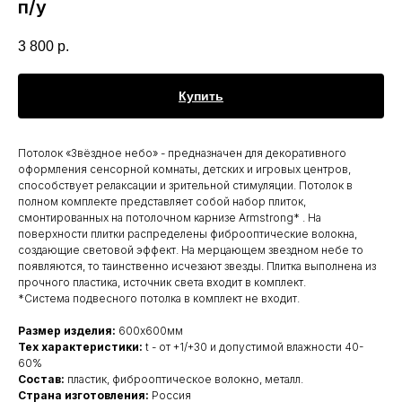
п/у
3 800
р.
Купить
Потолок «Звёздное небо» - предназначен для декоративного
оформления сенсорной комнаты, детских и игровых центров,
способствует релаксации и зрительной стимуляции. Потолок в
полном комплекте представляет собой набор плиток,
смонтированных на потолочном карнизе Armstrong* . На
поверхности плитки распределены фиброоптические волокна,
создающие световой эффект. На мерцающем звездном небе то
появляются, то таинственно исчезают звезды. Плитка выполнена из
прочного пластика, источник света входит в комплект.
*Система подвесного потолка в комплект не входит.
Размер изделия:
600х600мм
Тех характеристики:
t - от +1/+30 и допустимой влажности 40-
60%
Состав:
пластик, фиброоптическое волокно, металл.
Страна изготовления:
Россия