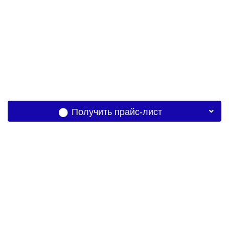
Получить прайс-лист
Офис:
РТ, Казань, Комиссара Габишева,
д.2, оф. 307
Производство:
РТ, Казань, ул.Родина д.7
Телефон: